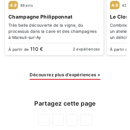
4.9
4.8
88 avis
42 a
Champagne Philipponnat
Le Clos
Très belle découverte de la vigne, du
Combinez 
processus dans la cave et des champagnes
un atelie
à Mareuil-sur-Ay
un délici
110 €
2 expériences
À partir de
À partir d
Découvrez plus d'expériences
»
Partagez cette page