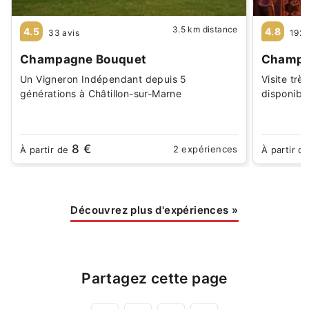
3.5 km distance
4.5
4.8
33 avis
192 
Champagne Bouquet
Champag
Un Vigneron Indépendant depuis 5
Visite trè
générations à Châtillon-sur-Marne
disponible
8 €
2 expériences
À partir de
À partir d
Découvrez plus d'expériences
»
Partagez cette page