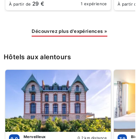
29 €
1 expérience
À partir de
À partir d
Découvrez plus d'expériences
»
Hôtels aux alentours
Merveilleux
Bie
0.2 km distance
9.0
7.9