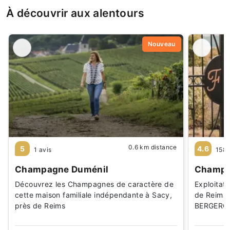
À découvrir aux alentours
Nouveau
0.6 km distance
5
4.6
1 avis
158 
Champagne Duménil
Champa
Découvrez les Champagnes de caractère de
Exploitati
cette maison familiale indépendante à Sacy,
de Reims a
près de Reims
BERGERO