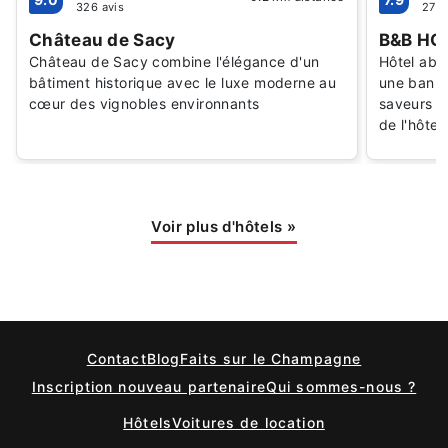
326 avis
2700
Château de Sacy
B&B HO
Château de Sacy combine l'élégance d'un
Hôtel abo
bâtiment historique avec le luxe moderne au
une banli
cœur des vignobles environnants
saveurs lo
de l'hôtel
Voir plus d'hôtels
»
Contact
Blog
Faits sur le Champagne
Inscription nouveau partenaire
Qui sommes-nous ?
Hôtels
Voitures de location