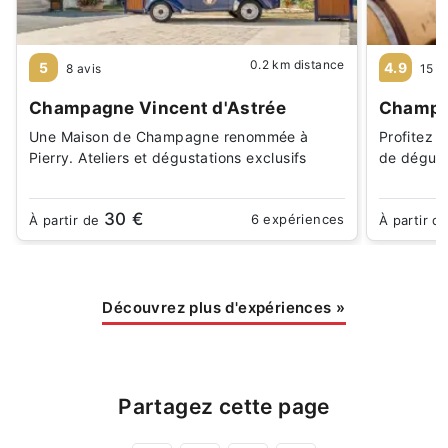
0.2 km distance
5
4.9
8 avis
15 a
Champagne Vincent d'Astrée
Champa
Une Maison de Champagne renommée à
Profitez d
Pierry. Ateliers et dégustations exclusifs
de dégust
30 €
6 expériences
À partir de
À partir d
Découvrez plus d'expériences
»
Partagez cette page