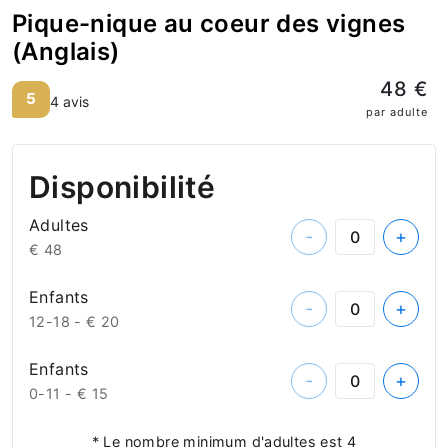
Pique-nique au coeur des vignes
(Anglais)
48 €
5
4 avis
par adulte
Disponibilité
Adultes
-
+
€ 48
Enfants
-
+
12-18 -
€ 20
Enfants
-
+
0-11 -
€ 15
* Le nombre minimum d'adultes est 4