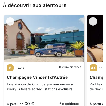
À découvrir aux alentours
0.2 km distance
5
4.9
8 avis
15 a
Champagne Vincent d'Astrée
Champa
Une Maison de Champagne renommée à
Profitez d
Pierry. Ateliers et dégustations exclusifs
de dégust
30 €
6 expériences
À partir de
À partir d