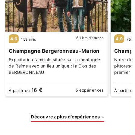
6.1 km distance
4.6
4.9
158 avis
75 a
Champagne Bergeronneau-Marion
Champag
Exploitation familiale située sur la montagne
Notre doma
de Reims avec un lieu unique : le Clos des
pittoresq
BERGERONNEAU
premier c
16 €
5 expériences
À partir de
À partir d
Découvrez plus d'expériences
»