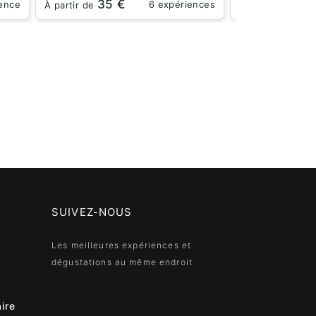
35 €
35 
ience
6 expériences
À partir de
À partir de
SUIVEZ-NOUS
Les meilleures expériences et
dégustations au même endroit
ire