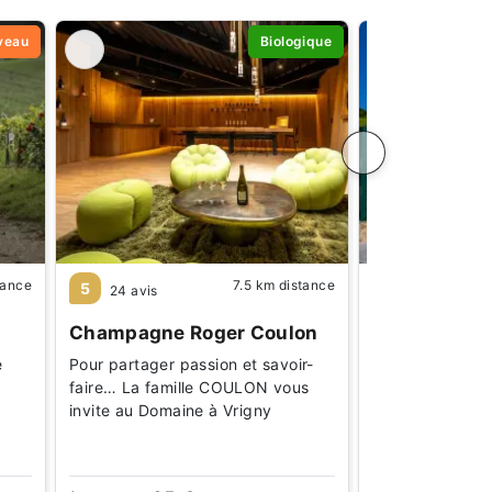
veau
Biologique
tance
7.5 km distance
8 km distance
5
24 avis
Champagne 
Champagne Roger Coulon
Découvrez Cha
e
Pour partager passion et savoir-
Heucq à Cuisle
faire… La famille COULON vous
champagnes bi
invite au Domaine à Vrigny
authentiques