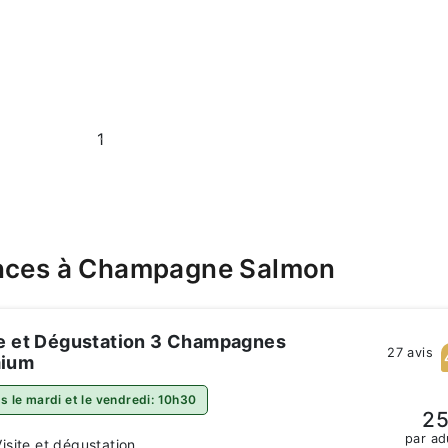
1
ences à Champagne Salmon
te et Dégustation 3 Champagnes
27 avis
ium
es le mardi et le vendredi: 10h30
25
par ad
Visite et dégustation