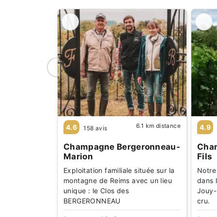
6.1 km distance
4.6
4.9
158 avis
Champagne Bergeronneau-
Cha
Marion
Fils
Exploitation familiale située sur la
Notre 
montagne de Reims avec un lieu
dans l
unique : le Clos des
Jouy-
BERGERONNEAU
cru.