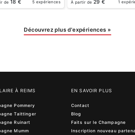
18 €
29 €
5 expériences
1 expér
ir de
À partir de
Découvrez plus d'expériences
»
LAIRE À REIMS
EN SAVOIR PLUS
agne Pommery
Contact
agne Taittinger
Blog
agne Ruinart
Faits sur le Champagne
pagne Mumm
Inscription nouveau partena