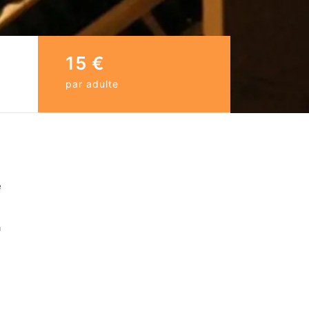
15 €
par adulte
e
a