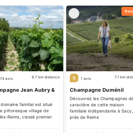
Nou
6.7 km distance
7.1 km dis
5
74 avis
1 avis
mpagne Jean Aubry &
Champagne Duménil
Découvrez les Champagnes d
domaine familial est situé
caractère de cette maison
e pittoresque village de
familiale indépendante à Sacy,
lès-Reims, classé premier
près de Reims