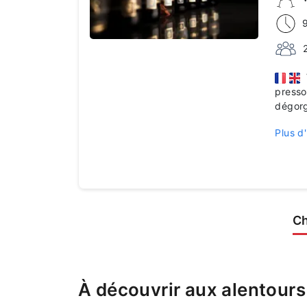
V
pressoi
dégorg
Plus d'
C
À découvrir aux alentours