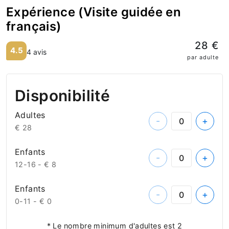
Expérience (Visite guidée en
français)
28 €
4.5
4 avis
par adulte
Disponibilité
Adultes
-
+
€ 28
Enfants
-
+
12-16 -
€ 8
Enfants
-
+
0-11 -
€ 0
* Le nombre minimum d'adultes est 2