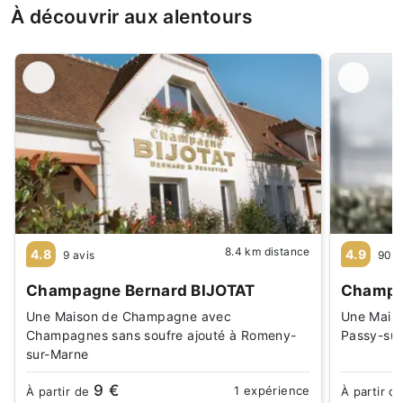
À découvrir aux alentours
8.4 km distance
4.8
4.9
9 avis
90 a
Champagne Bernard BIJOTAT
Champag
Une Maison de Champagne avec
Une Maiso
Champagnes sans soufre ajouté à Romeny-
Passy-su
sur-Marne
9 €
1 expérience
À partir de
À partir d