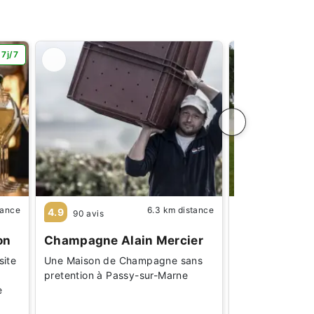
 7j/7
tance
6.3 km distance
4.9
4.5
90 avis
33 avis
on
Champagne Alain Mercier
Champagne 
site
Une Maison de Champagne sans
Un Vigneron In
pretention à Passy-sur-Marne
générations à C
e