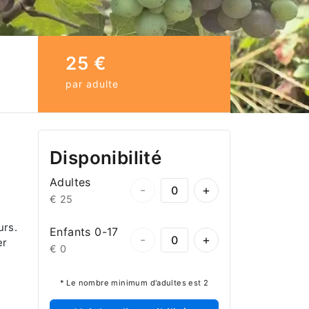
25 €
par adulte
Disponibilité
Adultes
-
+
€ 25
urs.
Enfants 0-17
-
+
er
€ 0
* Le nombre minimum d'adultes est 2