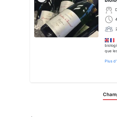
biol
D
biolog
que le
Plus d'
Cham