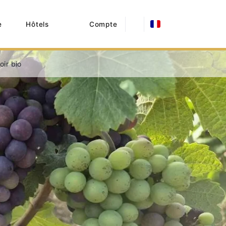
e
Hôtels
Compte
oir bio