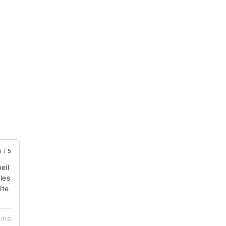
5 / 5
eil
les
ite
aine