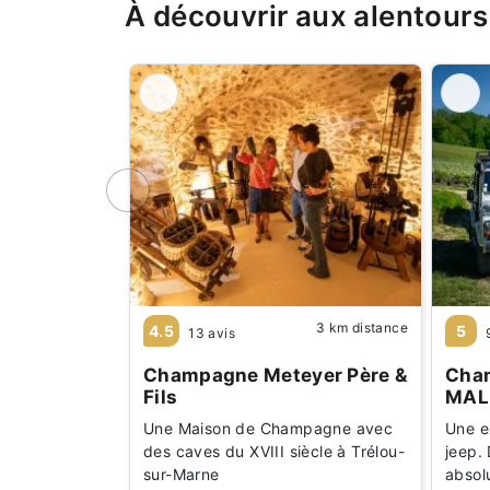
À découvrir aux alentours
3 km distance
4.5
5
13 avis
Champagne Meteyer Père &
Cha
Fils
MAL
Une Maison de Champagne avec
Une e
des caves du XVIII siècle à Trélou-
jeep.
sur-Marne
absol