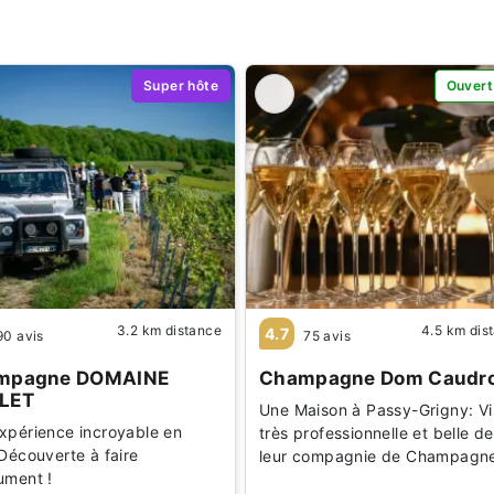
Super hôte
Ouvert
3.2 km distance
4.5 km dis
4.7
90 avis
75 avis
mpagne DOMAINE
Champagne Dom Caudr
LET
Une Maison à Passy-Grigny: Vi
xpérience incroyable en
très professionnelle et belle de
 Découverte à faire
leur compagnie de Champagn
ument !