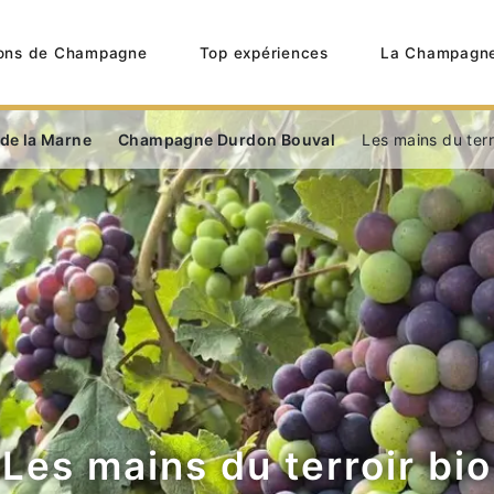
ons de Champagne
Top expériences
La Champagn
 de la Marne
Champagne Durdon Bouval
Les mains du terr
Les mains du terroir bio