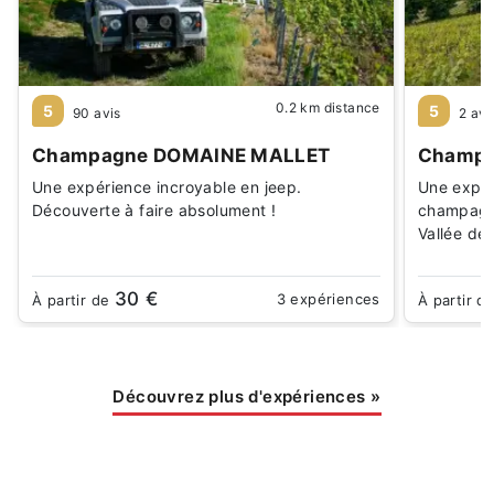
0.2 km distance
5
5
90 avis
2 avi
Champagne DOMAINE MALLET
Champa
Une expérience incroyable en jeep.
Une expér
Découverte à faire absolument !
champagne
Vallée de
30 €
3 expériences
À partir de
À partir d
Découvrez plus d'expériences
»