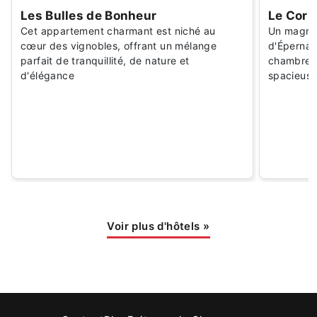
Les Bulles de Bonheur
Le Corr
Cet appartement charmant est niché au
Un magnif
cœur des vignobles, offrant un mélange
d'Épernay.
parfait de tranquillité, de nature et
chambre s
d'élégance
spacieus
Voir plus d'hôtels
»