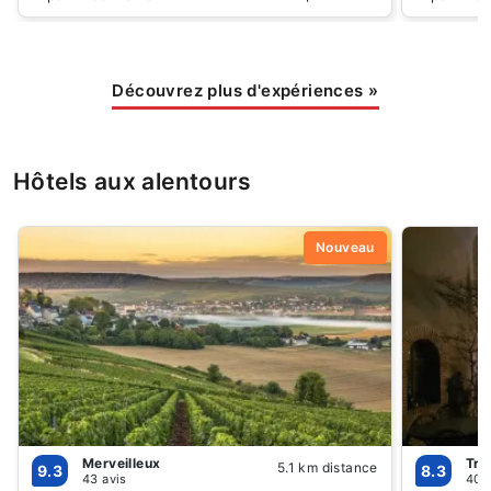
Découvrez plus d'expériences
»
Hôtels aux alentours
Nouveau
Merveilleux
Trè
5.1 km distance
9.3
8.3
43 avis
408