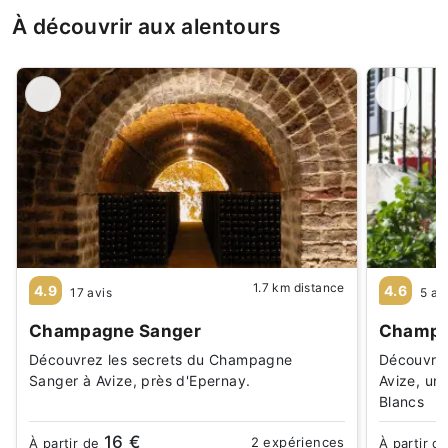
À découvrir aux alentours
1.7 km distance
4.9
4.6
17 avis
5 av
Champagne Sanger
Champa
Découvrez les secrets du Champagne
Découvrez
Sanger à Avize, près d'Epernay.
Avize, un
Blancs
16 €
2 expériences
À partir de
À partir d