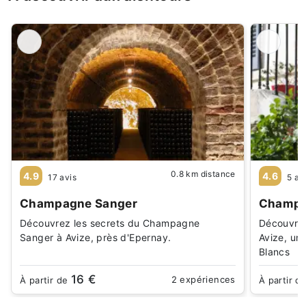
0.8 km distance
4.9
4.6
17 avis
5 av
Champagne Sanger
Champa
Découvrez les secrets du Champagne
Découvrez
Sanger à Avize, près d'Epernay.
Avize, un
Blancs
16 €
2 expériences
À partir de
À partir d