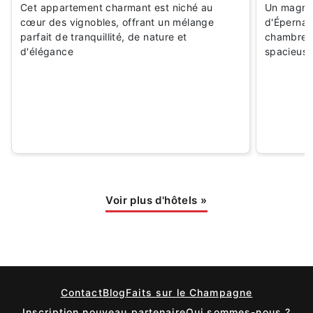
Cet appartement charmant est niché au
Un magnif
cœur des vignobles, offrant un mélange
d'Épernay.
parfait de tranquillité, de nature et
chambre s
d'élégance
spacieus
Voir plus d'hôtels
»
Contact
Blog
Faits sur le Champagne
Inscription nouveau partenaire
Qui sommes-nous ?