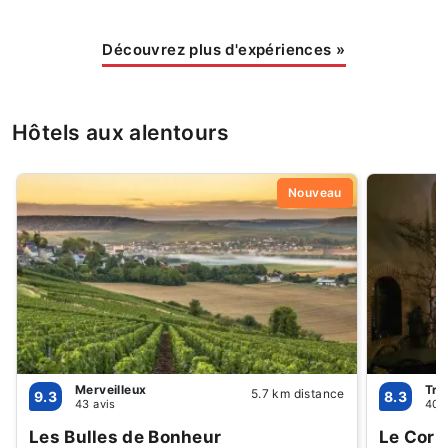
Découvrez plus d'expériences
»
Hôtels aux alentours
Nouveau
Merveilleux
Trè
5.7 km distance
9.3
8.3
43 avis
408
Les Bulles de Bonheur
Le Corr