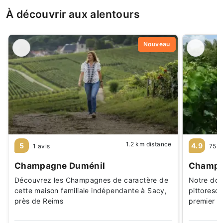
À découvrir aux alentours
Nouveau
1.2 km distance
5
4.9
1 avis
75 a
Champagne Duménil
Champag
Découvrez les Champagnes de caractère de
Notre doma
cette maison familiale indépendante à Sacy,
pittoresq
près de Reims
premier c