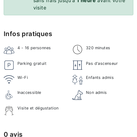
sans frais jusqu'à
1 heure
avant votre
visite
Infos pratiques
4 - 16
personnes
320 minutes
Parking gratuit
Pas d'ascenseur
Wi-Fi
Enfants admis
Inaccessible
Non admis
Visite et dégustation
0 avis