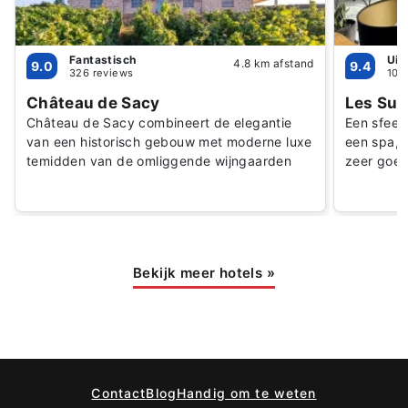
Fantastisch
Uit
4.8 km afstand
9.0
9.4
326 reviews
101
Château de Sacy
Les Sui
Château de Sacy combineert de elegantie
Een sfeer
van een historisch gebouw met moderne luxe
een spa, 
temidden van de omliggende wijngaarden
zeer goed
Bekijk meer hotels
»
Contact
Blog
Handig om te weten