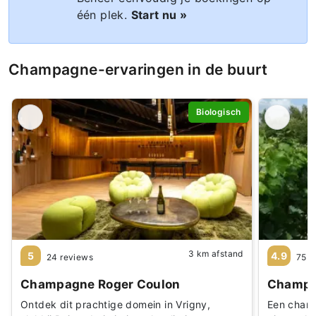
één plek.
Start nu »
Champagne-ervaringen in de buurt
Biologisch
3 km afstand
5
4.9
24 reviews
75 r
Champagne Roger Coulon
Champag
Ontdek dit prachtige domein in Vrigny,
Een charm