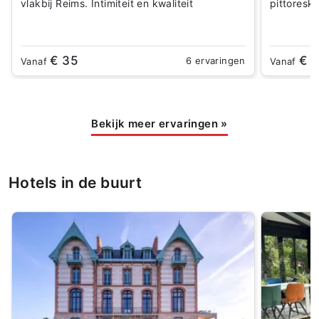
vlakbij Reims. Intimiteit en kwaliteit
pittoresk
€ 35
€ 1
6 ervaringen
Vanaf
Vanaf
Bekijk meer ervaringen
»
Hotels in de buurt