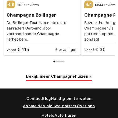
4.8
4.4
1037 reviews
6844 reviews
Champagne Bollinger
Champagne P
De Bollinger Tour is een absolute
Bezoek het het gr
aanrader! Geroemd door
Champagnehuis in 
vooraanstaande Champagne-
parkeren op het 
liefhebbers.
zondag!
€ 115
€ 30
6 ervaringen
Vanaf
Vanaf
Bekijk meer Champagnehuizen
»
Contact
Blog
Handig om te weten
Aanmelden nieuwe partner
Over ons
Hotels
Auto huren