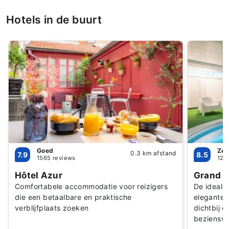
Hotels in de buurt
Goed
Zee
0.3 km afstand
7.9
8.5
1565 reviews
128
Hôtel Azur
Grand H
Comfortabele accommodatie voor reizigers
De ideale
die een betaalbare en praktische
elegante 
verblijfplaats zoeken
dichtbij d
beziensw