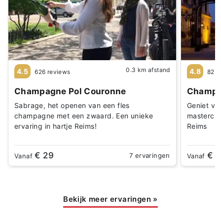
0.3 km afstand
4.5
4.8
626 reviews
82 r
Champagne Pol Couronne
Champa
Sabrage, het openen van een fles
Geniet va
champagne met een zwaard. Een unieke
mastercla
ervaring in hartje Reims!
Reims
€ 29
€ 
7 ervaringen
Vanaf
Vanaf
Bekijk meer ervaringen
»