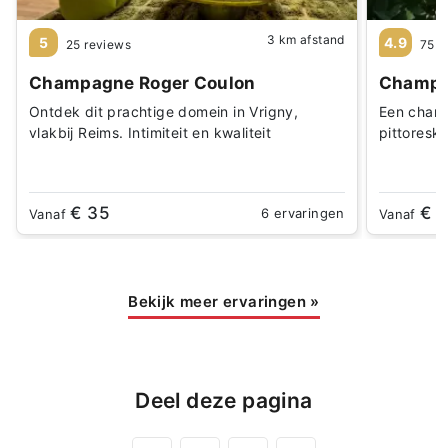
3 km afstand
5
4.9
25 reviews
75 r
Champagne Roger Coulon
Champag
Ontdek dit prachtige domein in Vrigny,
Een charm
vlakbij Reims. Intimiteit en kwaliteit
pittoresk
€ 35
€ 1
6 ervaringen
Vanaf
Vanaf
Bekijk meer ervaringen
»
Deel deze pagina