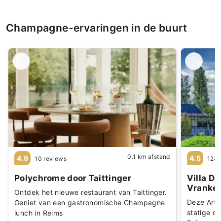
Champagne-ervaringen in de buurt
0.1 km afstand
4.9
4.5
10 reviews
1244
Polychrome door Taittinger
Villa D
Vranke
Ontdek het nieuwe restaurant van Taittinger.
Deze Art 
Geniet van een gastronomische Champagne
statige d
lunch in Reims