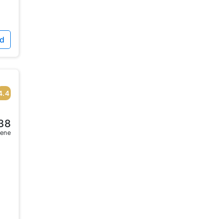
id
4.4
38
sene