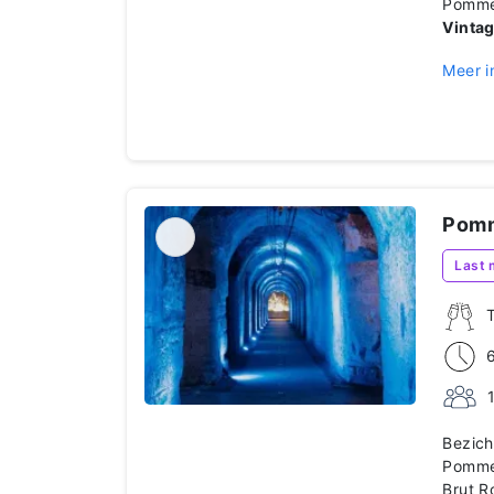
Pommer
Vinta
Meer i
Pomm
Last 
Bezich
Pommer
Brut R