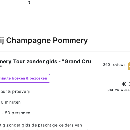
1
bij Champagne Pommery
ery Tour zonder gids - "Grand Cru
360 reviews
"
minute boeken & bezoeken
€ 
per volwas
Tour & proeverij
60 minuten
1 - 50 personen
tig zonder gids de prachtige kelders van