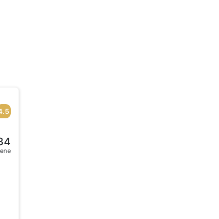
4.5
34
sene