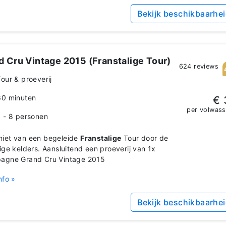
Bekijk beschikbaarhe
d Cru Vintage 2015 (Franstalige Tour)
624 reviews
Tour & proeverij
60 minuten
€ 
per volwas
1 - 8 personen
iet van een begeleide
Franstalige
Tour door de
ige kelders. Aansluitend een proeverij van 1x
agne Grand Cru Vintage 2015
nfo »
Bekijk beschikbaarhe