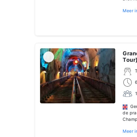
Meer i
Gran
Tour
Gen
de pra
Champ
Meer i