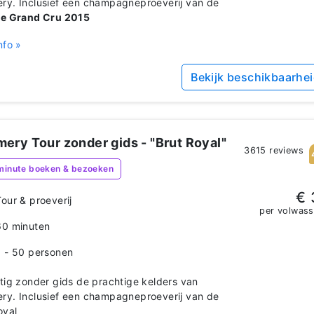
y. Inclusief een champagneproeverij van de
ge Grand Cru 2015
nfo »
Bekijk beschikbaarhe
ery Tour zonder gids - "Brut Royal"
3615 reviews
minute boeken & bezoeken
€ 
Tour & proeverij
per volwas
60 minuten
1 - 50 personen
tig zonder gids de prachtige kelders van
y. Inclusief een champagneproeverij van de
oyal