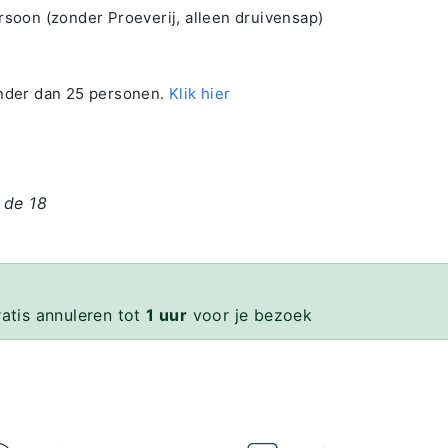
rsoon (zonder Proeverij, alleen druivensap)
inder dan 25 personen.
Klik hier
 de 18
ratis annuleren tot
1 uur
voor je bezoek