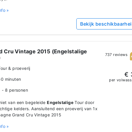
nfo »
Bekijk beschikbaarhe
d Cru Vintage 2015 (Engelstalige
737 reviews
)
Tour & proeverij
€ 
60 minuten
per volwas
1 - 8 personen
iet van een begeleide
Engelstalige
Tour door
chtige kelders. Aansluitend een proeverij van 1x
agne Grand Cru Vintage 2015
nfo »