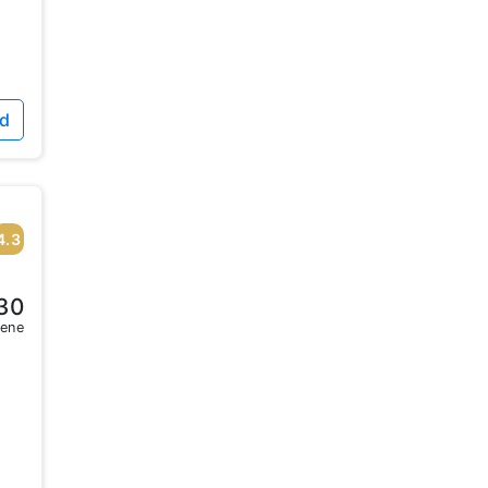
id
4.3
30
sene