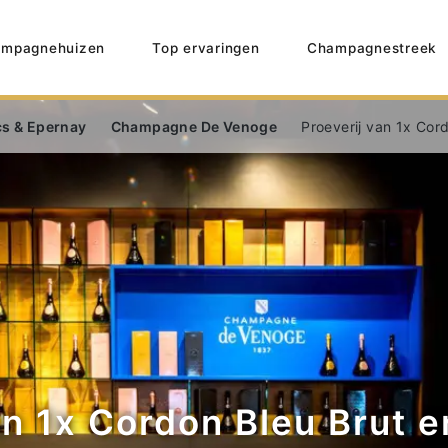
mpagnehuizen
Top ervaringen
Champagnestreek
cs & Epernay
Champagne De Venoge
Proeverij van 1x Cor
an 1x Cordon Bleu Brut e