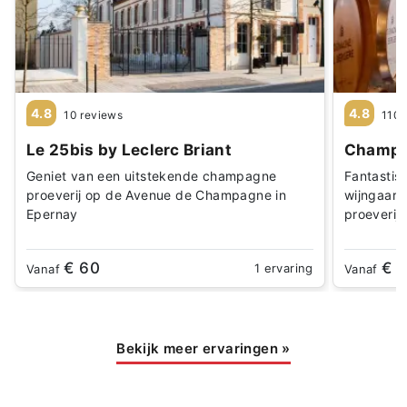
4.8
4.8
10 reviews
110 
Le 25bis by Leclerc Briant
Champa
Geniet van een uitstekende champagne
Fantastis
proeverij op de Avenue de Champagne in
wijngaard 
Epernay
proeverij
€ 60
€ 
1 ervaring
Vanaf
Vanaf
Bekijk meer ervaringen
»