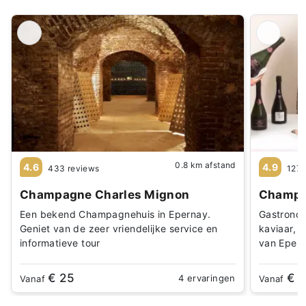
0.8 km afstand
4.6
4.9
433 reviews
127 
Champagne Charles Mignon
Champa
Een bekend Champagnehuis in Epernay.
Gastrono
Geniet van de zeer vriendelijke service en
kaviaar, 
informatieve tour
van Eper
€ 25
€ 
4 ervaringen
Vanaf
Vanaf