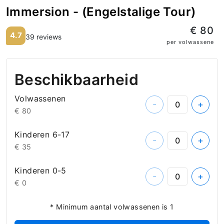
Immersion - (Engelstalige Tour)
€ 80
4.7
39 reviews
per volwassene
Beschikbaarheid
Volwassenen
-
+
€ 80
Kinderen 6-17
-
+
€ 35
Kinderen 0-5
-
+
€ 0
* Minimum aantal volwassenen is 1