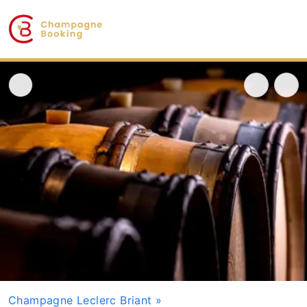
Champagne Leclerc Briant
»