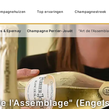
mpagnehuizen
Top ervaringen
Champagnestreek
cs & Epernay
Champagne Perrier-Jouët
"Art de l'Assembla
de l'Assemblage" (Engels