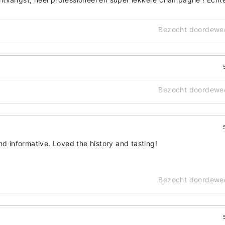
Bezocht doordewe
Bezocht doordewe
nd informative. Loved the history and tasting!
Bezocht doordewe