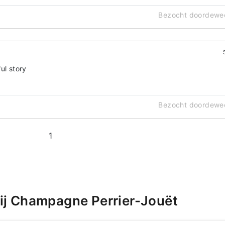
Bezocht doordewe
ul story
Bezocht doordewe
1
ij Champagne Perrier-Jouët