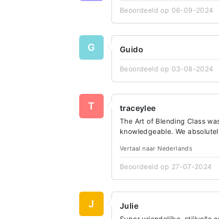
Beoordeeld op 06-09-2024
G
Guido
Beoordeeld op 03-08-2024
T
traceylee
The Art of Blending Class was
knowledgeable. We absolute
Vertaal naar Nederlands
Beoordeeld op 27-07-2024
J
Julie
Super vriendelijke, stijlvoll