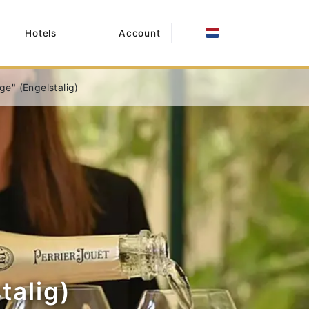
Hotels
Account
ge" (Engelstalig)
talig)