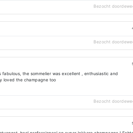
Bezocht doordewe
Bezocht doordewe
 fabulous, the sommelier was excellent , enthusiastic and
ly loved the champagne too
Bezocht doordewe
e ontvangst, heel professioneel en super lekkere champagne ! Echt