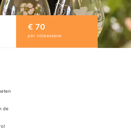
€ 70
per volwassene
heten
n de
rol