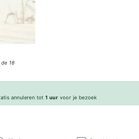
 de 18
ratis annuleren tot
1 uur
voor je bezoek