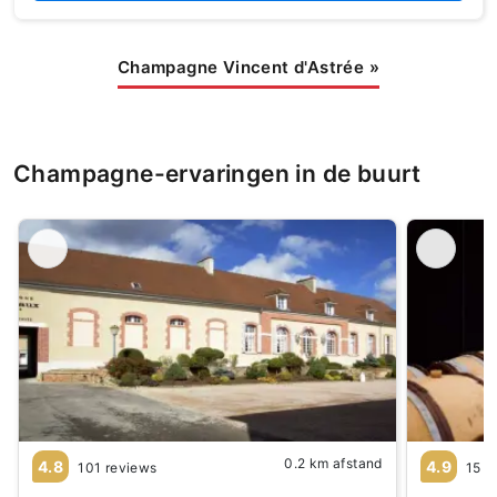
Champagne Vincent d'Astrée
»
Champagne-ervaringen in de buurt
0.2 km afstand
4.8
4.9
101 reviews
15 r