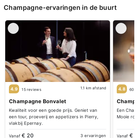
Champagne-ervaringen in de buurt
1.1 km afstand
4.9
4.8
15 reviews
607 
Champagne Bonvalet
Champag
Kwaliteit voor een goede prijs. Geniet van
Een Champ
een tour, proeverij en appetizers in Pierry,
Mooie ron
vlakbij Epernay.
€ 20
€ 
3 ervaringen
Vanaf
Vanaf