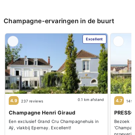
Champagne-ervaringen in de buurt
Excellent
0.1 km afstand
4.9
4.7
237 reviews
149 
Champagne Henri Giraud
PRESSO
Een exclusief Grand Cru Champagnehuis in
Bezoek di
Aÿ, vlakbij Epernay. Excellent!
'Champagn
proeverij