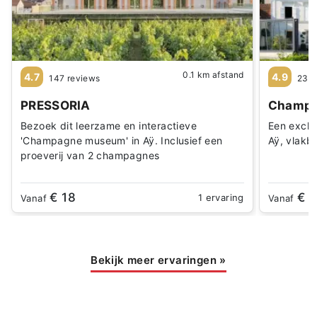
0.1 km afstand
4.7
4.9
147 reviews
237 
PRESSORIA
Champa
Bezoek dit leerzame en interactieve
Een exclu
'Champagne museum' in Aÿ. Inclusief een
Aÿ, vlakbi
proeverij van 2 champagnes
€ 18
€ 1
1 ervaring
Vanaf
Vanaf
Bekijk meer ervaringen
»