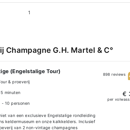
1
ij Champagne G.H. Martel & C°
ige (Engelstalige Tour)
898 reviews
Tour & proeverij
75 minuten
€ 
per volwas
1 - 10 personen
et van een exclusieve Engelstalige rondleiding
ns keldermuseum en onze kalkkelders. Inclusief
oeverij van 2 non-vintage champagnes