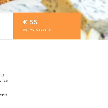
€ 55
per volwassene
val
 onze
denis