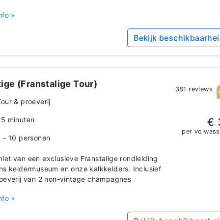
nfo »
Bekijk beschikbaarhe
ige (Franstalige Tour)
381 reviews
Tour & proeverij
75 minuten
€ 
per volwas
1 - 10 personen
et van een exclusieve Franstalige rondleiding
ns keldermuseum en onze kalkkelders. Inclusief
oeverij van 2 non-vintage champagnes
nfo »