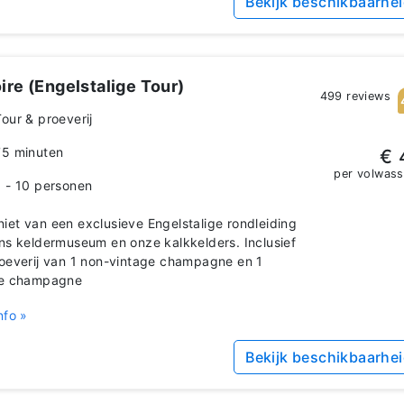
Bekijk beschikbaarhe
ire (Engelstalige Tour)
499 reviews
Tour & proeverij
75 minuten
€ 
per volwas
1 - 10 personen
et van een exclusieve Engelstalige rondleiding
ns keldermuseum en onze kalkkelders. Inclusief
oeverij van 1 non-vintage champagne en 1
ge champagne
nfo »
Bekijk beschikbaarhe