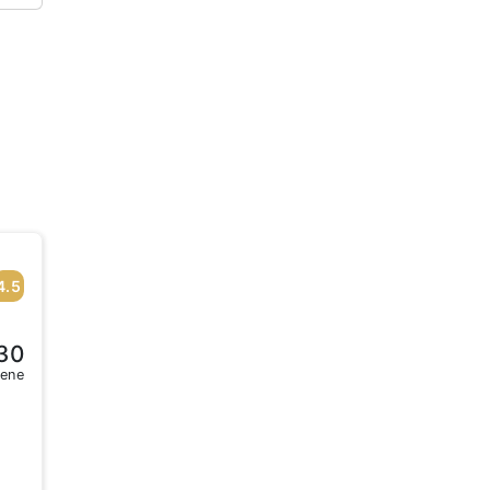
4.5
30
sene