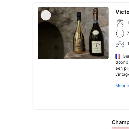
Victo
Geni
door o
een pr
vinta
Meer i
Champ