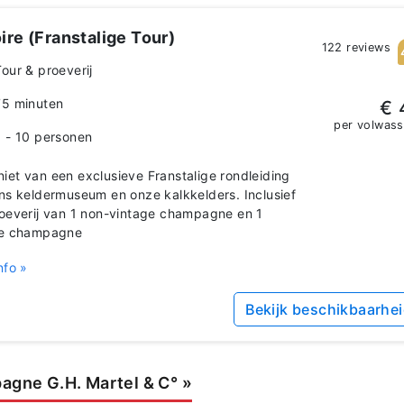
ire (Franstalige Tour)
122 reviews
Tour & proeverij
75 minuten
€ 
per volwas
1 - 10 personen
et van een exclusieve Franstalige rondleiding
ns keldermuseum en onze kalkkelders. Inclusief
oeverij van 1 non-vintage champagne en 1
ge champagne
nfo »
Bekijk beschikbaarhe
agne G.H. Martel & C°
»