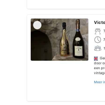
Victo
Geni
door o
een pr
vinta
Meer i