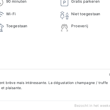
90 minuten
Gratis parkeren
Wi-Fi
Niet toegestaan
Toegestaan
Proeverij
ment brève mais intéressante. La dégustation champagne / truffe
 et plaisante.
Bezocht in het week