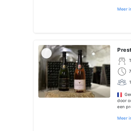
Meer i
Prest
Geni
door o
een pr
Meer i