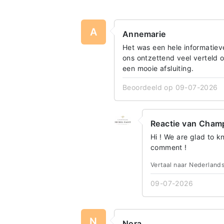
A
Annemarie
Het was een hele informatiev
ons ontzettend veel verteld
een mooie afsluiting.
Beoordeeld op 09-07-2026
Reactie van Cham
Hi ! We are glad to k
comment !
Vertaal naar Nederland
09-07-2026
N
Nora