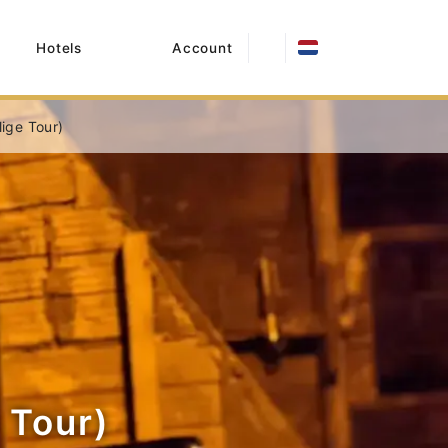
Hotels
Account
lige Tour)
 Tour)