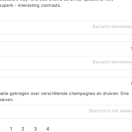
uperb - interesting contrasts.
Bezocht doordewe
Bezocht doordewe
rmatie gekregen over verschillende champagnes en druiven. Drie
oeven.
Bezocht in het week
1
2
3
4