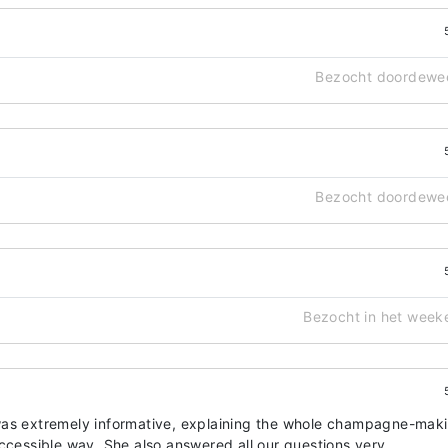
Bezocht doordewe
Bezocht doordewe
Bezocht in het week
was extremely informative, explaining the whole champagne-mak
accessible way. She also answered all our questions very