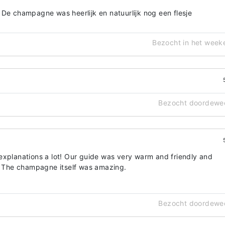
 De champagne was heerlijk en natuurlijk nog een flesje
Bezocht in het week
Bezocht doordewe
explanations a lot! Our guide was very warm and friendly and
n. The champagne itself was amazing.
Bezocht doordewe