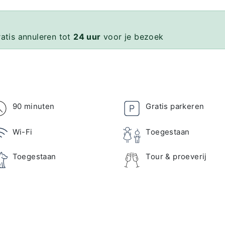
ratis annuleren tot
24 uur
voor je bezoek
90 minuten
Gratis parkeren
Wi-Fi
Toegestaan
Toegestaan
Tour & proeverij