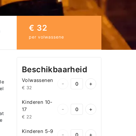
€ 32
per volwassene
Beschikbaarheid
Volwassenen
le
-
+
€ 32
el
Kinderen 10-
-
+
17
at
€ 22
de
.
Kinderen 5-9
-
+