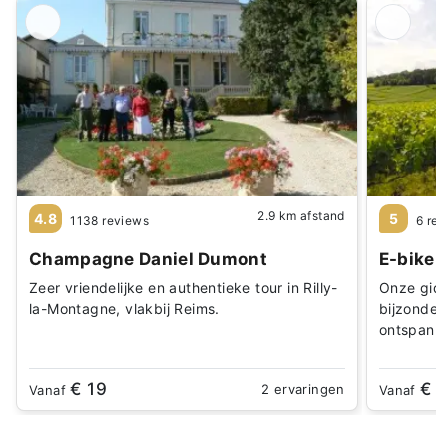
2.9 km afstand
4.8
5
1138 reviews
6 rev
Champagne Daniel Dumont
E-bike 
Zeer vriendelijke en authentieke tour in Rilly-
Onze gids
la-Montagne, vlakbij Reims.
bijzonder
ontspanne
€ 19
€ 
2 ervaringen
Vanaf
Vanaf