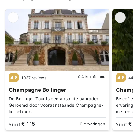
0.3 km afstand
4.8
4.6
1037 reviews
44 r
Champagne Bollinger
Champa
De Bollinger Tour is een absolute aanrader!
Beleef ee
Geroemd door vooraanstaande Champagne-
ervaring 
liefhebbers.
met een t
€ 115
€ 
6 ervaringen
Vanaf
Vanaf