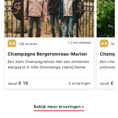
1.2 km afstand
4.6
4.9
158 reviews
74 r
Champagne Bergeronneau-Marion
Champag
Een klein Champagnehuis met een omheinde
Een charm
wijngaard in Ville-Dommange vlakbij Reims
pittoresk
€ 16
€ 1
5 ervaringen
Vanaf
Vanaf
Bekijk meer ervaringen
»