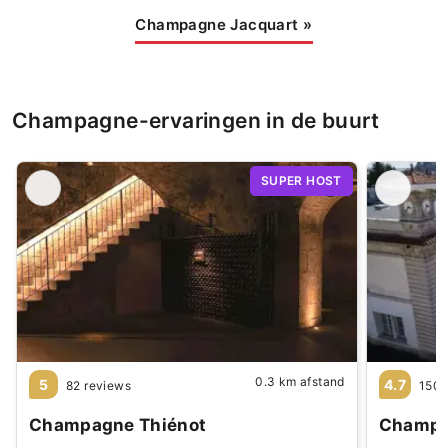
Champagne Jacquart
»
Champagne-ervaringen in de buurt
SUPER HOST
0.3 km afstand
5
4.7
82 reviews
1508
Champagne Thiénot
Champ