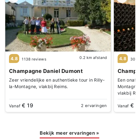
0.2 km afstand
4.8
4.8
1138 reviews
30 r
Champagne Daniel Dumont
Champag
Zeer vriendelijke en authentieke tour in Rilly-
Een onafha
la-Montagne, vlakbij Reims.
Montagne.
vlakbij R
€ 19
€ 1
2 ervaringen
Vanaf
Vanaf
Bekijk meer ervaringen
»