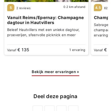
0.2 km afstand
5
4.5
2 reviews
625 
Vanuit Reims/Epernay: Champagne
Champa
dagtour in Hautvillers
Sabrage, 
Beleef Hautvillers met een unieke dagtour,
champagn
proeverijen, sfeervolle picknick en meer
ervaring i
€ 135
€ 
1 ervaring
Vanaf
Vanaf
Bekijk meer ervaringen
»
Deel deze pagina