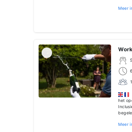
Meer i
Work
N
het op
Inclus
begele
Meer i