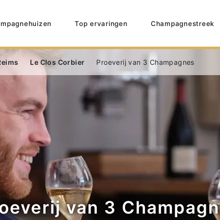
mpagnehuizen
Top ervaringen
Champagnestreek
Reims
Le Clos Corbier
Proeverij van 3 Champagnes
oeverij van 3 Champag