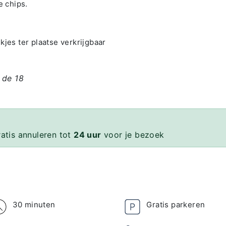
 chips.
kjes ter plaatse verkrijgbaar
 de 18
ratis annuleren tot
24 uur
voor je bezoek
30 minuten
Gratis parkeren