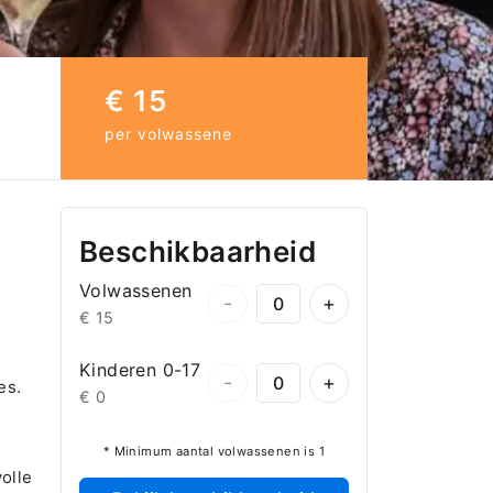
€ 15
per volwassene
Beschikbaarheid
Volwassenen
-
+
€ 15
Kinderen 0-17
-
+
es.
€ 0
* Minimum aantal volwassenen is 1
olle