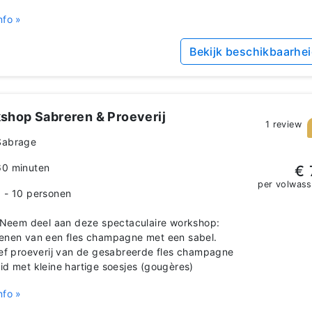
nfo »
Bekijk beschikbaarhe
shop Sabreren & Proeverij
1 review
Sabrage
60 minuten
€ 
per volwas
1 - 10 personen
eem deel aan deze spectaculaire workshop:
enen van een fles champagne met een sabel.
ief proeverij van de gesabreerde fles champagne
id met kleine hartige soesjes (gougères)
nfo »