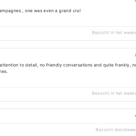
ampagnes , one was even a grand cru!
Bezocht in het week
ttention to detail, no friendly conversations and quite frankly, n
nes.
Bezocht in het week
Bezocht doordewe