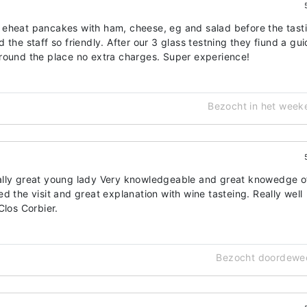
 eheat pancakes with ham, cheese, eg and salad before the tast
 the staff so friendly. After our 3 glass testning they fiund a gu
round the place no extra charges. Super experience!
Bezocht in het week
ally great young lady Very knowledgeable and great knowedge o
d the visit and great explanation with wine tasteing. Really well
Clos Corbier.
Bezocht doordewe