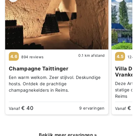
0.1 km afstand
4.6
4.5
894 reviews
1246
Champagne Taittinger
Villa D
Vranke
Een warm welkom. Zeer stijlvol. Deskundige
Deze Art 
hosts. Ontdek de prachtige
statige d
champagnekelders in Reims.
Reims
€ 40
€ 
9 ervaringen
Vanaf
Vanaf
Bekijk meer ervaringen
»