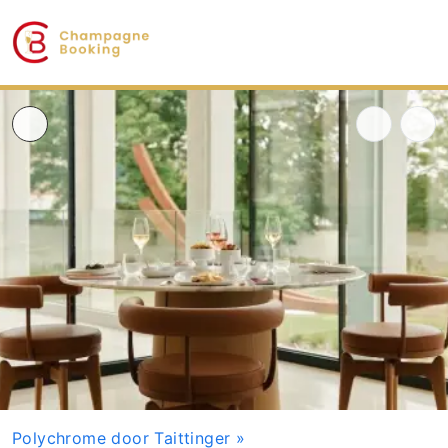
Polychrome door Taittinger
»