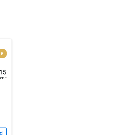
5
15
sene
id