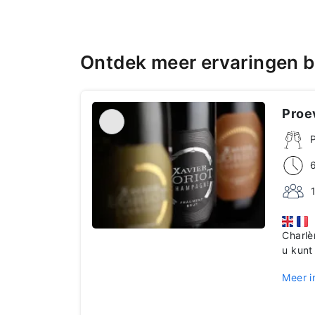
Ontdek meer ervaringen b
Proe
I
Charlè
u kunt
Meer i