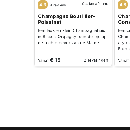
0.4 km afstand
4.3
4.8
4 reviews
Champagne Boutillier-
Cha
Poissinet
Cons
Een leuk en klein Champagnehuis
Een o
in Binson-Orquigny, een dorpje op
Champ
de rechteroever van de Marne
atypi
Epern
€ 15
2 ervaringen
Vanaf
Vana