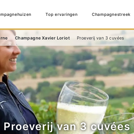
mpagnehuizen
Top ervaringen
Champagnestreek
arne
Champagne Xavier Loriot
Proeverij van 3 cuvées
Proeverij van 3 cuvées