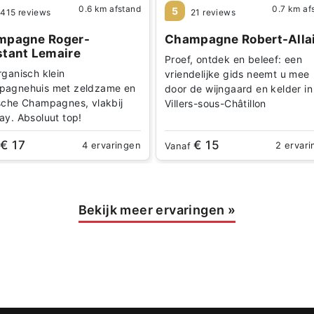
0.6 km afstand
0.7 km af
5
415 reviews
21 reviews
mpagne Roger-
Champagne Robert-Alla
tant Lemaire
Proef, ontdek en beleef: een
rganisch klein
vriendelijke gids neemt u mee
agnehuis met zeldzame en
door de wijngaard en kelder in
sche Champagnes, vlakbij
Villers-sous-Châtillon
ay. Absoluut top!
€ 17
€ 15
4 ervaringen
2 ervar
f
Vanaf
Bekijk meer ervaringen
»