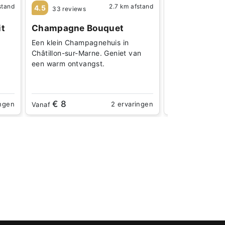
stand
2.7 km afstand
4.3 km afstand
4.5
33 reviews
Champagne 
it
Champagne Bouquet
Maak kennis m
Een klein Champagnehuis in
André Heucq in 
Châtillon-sur-Marne. Geniet van
de uitmuntende
een warm ontvangst.
Champagnes
€ 8
€ 35
ingen
2 ervaringen
Vanaf
Vanaf