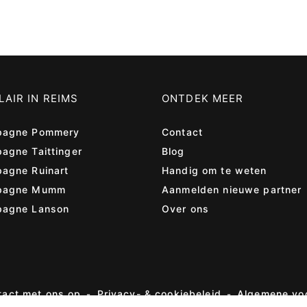
AIR IN REIMS
ONTDEK MEER
agne Pommery
Contact
agne Taittinger
Blog
agne Ruinart
Handig om te weten
pagne Mumm
Aanmelden nieuwe partner
agne Lanson
Over ons
act met ons op
Privacy- & cookiebeleid
Algemene vo