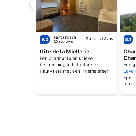
Fantastisch
0.3 km afstand
9.2
8.1
20 reviews
Gîte de la Miellerie
Cham
Cham
Een charmante en unieke
bestemming in het pitoreske
Een g
Hautvillers met een intieme sfeer
Laval
Eperna
parke