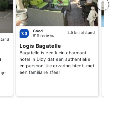
Goed
Uitzonderl
2.5 km afstand
7.3
9.6
610 reviews
119 review
stand
Logis Bagatelle
Royal Champ
Spa
Bagatelle is een klein charmant
hotel in Dizy dat een authentieke
Top hotel net b
d
en persoonlijke ervaring biedt, met
Uitzonderlijke 
een familiaire sfeer
accommodaties
ije
adembenemende