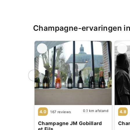
Champagne-ervaringen in
0.1 km afstand
4.0
4.8
167 reviews
Champagne JM Gobillard
Cham
et Fils