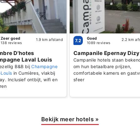
Zeer goed
Goed
1.9 km afstand
2.2 km af
7.2
138 reviews
1089 reviews
bre D'hotes
Campanile Epernay Dizy
pagne Laval Louis
Campanile hotels staan beken
ezellig B&B bij
Champagne
om hun betaalbare prijzen,
-Louïs
in Cumières, vlakbij
comfortabele kamers en gastvr
y. Inclusief ontbijt, wifi en
sfeer
ren
Bekijk meer hotels
»