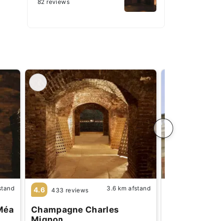
82 reviews
stand
3.6 km afstand
4.6
4.5
433 reviews
196 review
Méa
Champagne Charles
Champagne 
Mignon