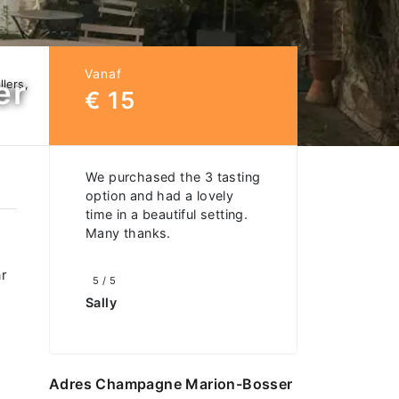
Vanaf
er
llers,
€ 15
We purchased the 3 tasting
option and had a lovely
time in a beautiful setting.
Many thanks.
ar
5 / 5
Sally
Adres Champagne Marion-Bosser