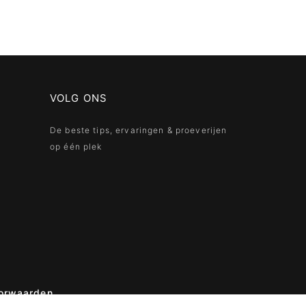
VOLG ONS
De beste tips, ervaringen & proeverijen
op één plek
orwaarden