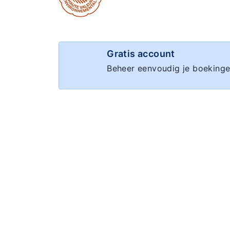
Gratis account
Beheer eenvoudig je boekinge