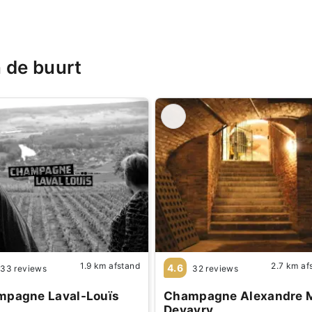
 de buurt
1.9 km afstand
2.7 km af
4.6
33 reviews
32 reviews
pagne Laval-Louïs
Champagne Alexandre 
Devavry