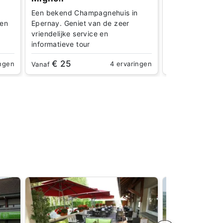
Een verborgen p
Een bekend Champagnehuis in
Champagne pro
 en
Epernay. Geniet van de zeer
schitterende o
vriendelijke service en
informatieve tour
€ 25
€ 30
ingen
4 ervaringen
Vanaf
Vanaf