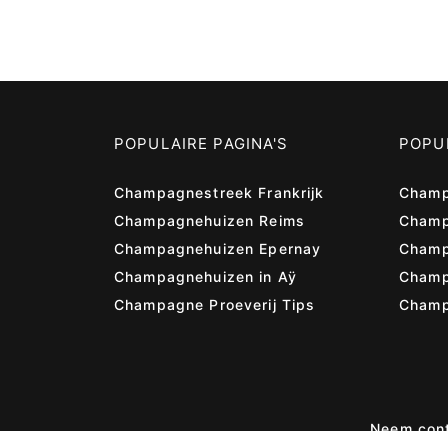
POPULAIRE PAGINA'S
POPUL
Champagnestreek Frankrijk
Champ
Champagnehuizen Reims
Champ
Champagnehuizen Epernay
Champ
Champagnehuizen in Aÿ
Cham
Champagne Proeverij Tips
Champ
Neem cont