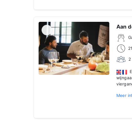
Aan de
G
2
2
Ee
wijngaa
vierga
Meer in