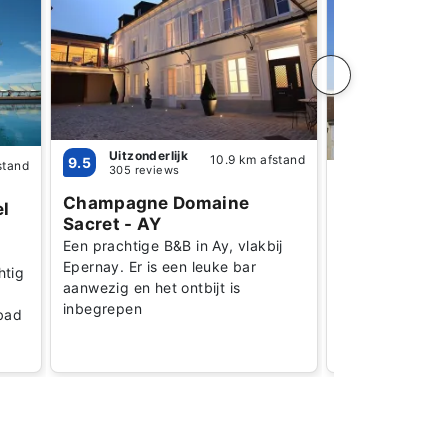
Uitzonderlijk
10.9 km afstand
9.5
stand
305 reviews
Uitsteken
8.9
415 review
Champagne Domaine
l
Hotel Caste
Sacret - AY
3-sterren hotel
Een prachtige B&B in Ay, vlakbij
Champagne, 3 
Epernay. Er is een leuke bar
htig
gevestigd in ee
aanwezig en het ontbijt is
Champagnehui
inbegrepen
bad