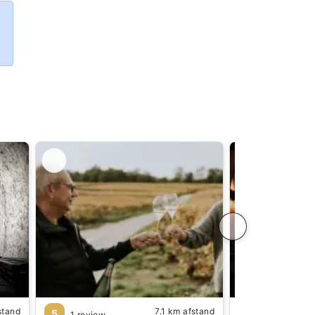
stand
7.1 km afstand
5
4.7
1 review
11 reviews