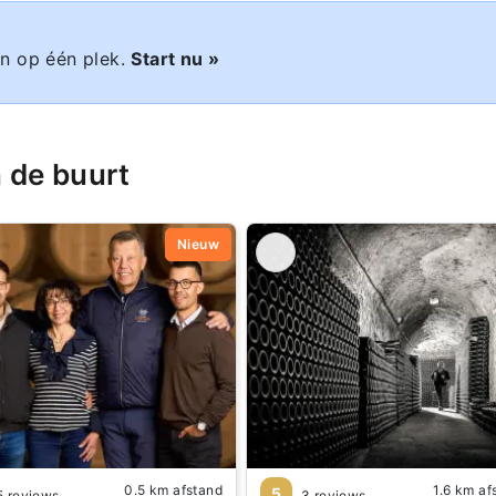
n op één plek.
Start nu »
 de buurt
Nieuw
0.5 km afstand
1.6 km af
5
5 reviews
3 reviews