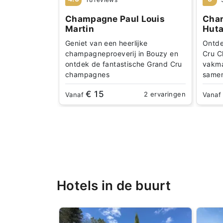
Champagne Paul Louis
Cha
Martin
Hut
Geniet van een heerlijke
Ontde
champagneproeverij in Bouzy en
Cru C
ontdek de fantastische Grand Cru
vakma
champagnes
same
€ 15
2 ervaringen
Vanaf
Vana
Hotels in de buurt