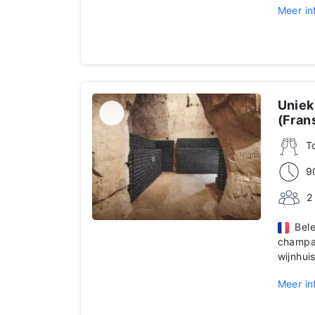
Meer in
Uniek
(Frans
T
9
2
Belee
champag
wijnhui
Meer in