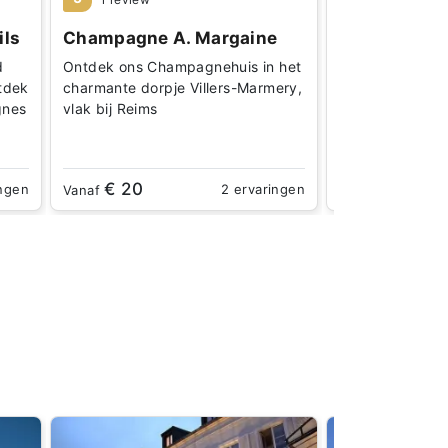
ils
Champagne A. Margaine
Champagne 
Saintot
d
Ontdek ons Champagnehuis in het
Ontdek de amba
tdek
charmante dorpje Villers-Marmery,
productiemeth
gnes
vlak bij Reims
authentieke ch
Avenay‑Val‑d’O
€ 20
€ 14
ingen
2 ervaringen
Vanaf
Vanaf