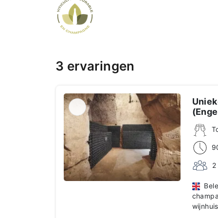
3 ervaringen
Uniek
(Enge
T
9
2
Belee
champag
wijnhui