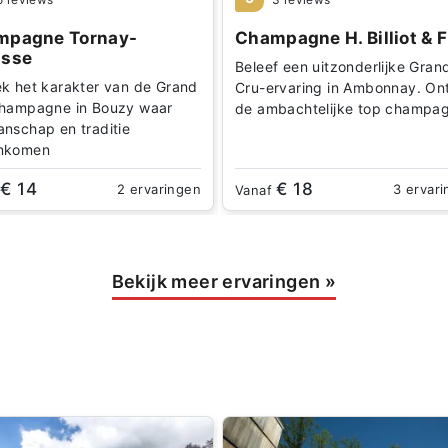
mpagne Tornay-
Champagne H. Billiot & F
asse
Beleef een uitzonderlijke Gran
k het karakter van de Grand
Cru-ervaring in Ambonnay. On
hampagne in Bouzy waar
de ambachtelijke top champa
nschap en traditie
nkomen
€ 14
€ 18
2 ervaringen
3 ervar
f
Vanaf
Bekijk meer ervaringen
»