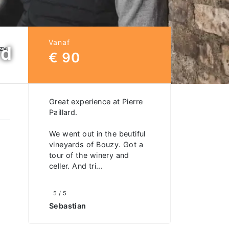
Vanaf
rd
zy,
€ 90
Great experience at Pierre
Paillard.
We went out in the beutiful
vineyards of Bouzy. Got a
tour of the winery and
celler. And tri...
5 / 5
Sebastian