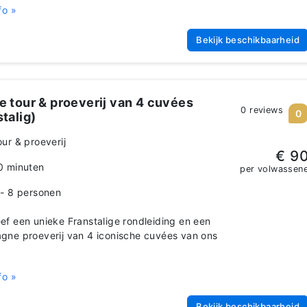
fo »
Bekijk beschikbaarheid
e tour & proeverij van 4 cuvées
0 reviews
0
talig)
our & proeverij
€ 9
0 minuten
per volwassen
 - 8 personen
f een unieke Franstalige rondleiding en een
ne proeverij van 4 iconische cuvées van ons
s
fo »
Bekijk beschikbaarheid