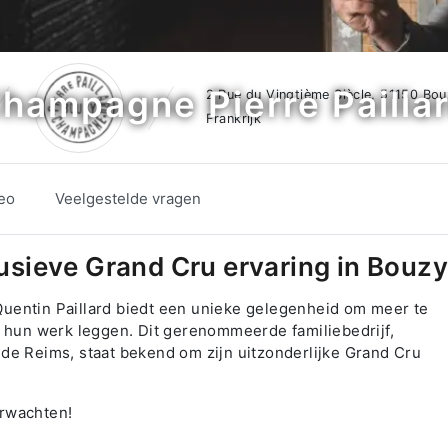
hampagne Pierre Pailla
2 Rue du Vingtième Siècle, 51150 Bou
Frankrijk
eo
Veelgestelde vragen
lusieve Grand Cru ervaring in Bouzy
uentin Paillard biedt een unieke gelegenheid om meer te
n hun werk leggen. Dit gerenommeerde familiebedrijf,
de Reims, staat bekend om zijn uitzonderlijke Grand Cru
erwachten!