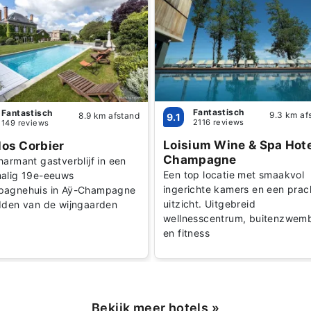
Fantastisch
Fantastisch
9.3 km af
8.9 km afstand
9.1
2116 reviews
149 reviews
Loisium Wine & Spa Hote
los Corbier
Champagne
harmant gastverblijf in een
Een top locatie met smaakvol
alig 19e-eeuws
ingerichte kamers en een prac
agnehuis in Aÿ-Champagne
uitzicht. Uitgebreid
dden van de wijngaarden
wellnesscentrum, buitenzwem
en fitness
Bekijk meer hotels
»