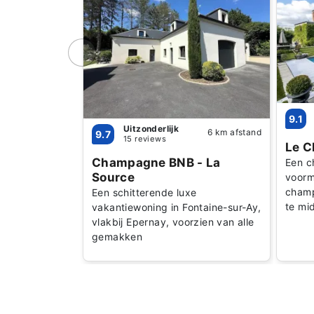
9.1
Uitzonderlijk
6 km afstand
9.7
15 reviews
Le C
Champagne BNB - La
Een c
Source
voorm
champ
Een schitterende luxe
te mi
vakantiewoning in Fontaine-sur-Ay,
vlakbij Epernay, voorzien van alle
gemakken