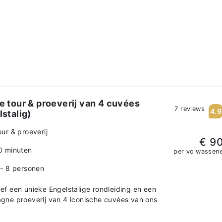
e tour & proeverij van 4 cuvées
7 reviews
4.9
lstalig)
our & proeverij
€ 9
0 minuten
per volwassen
 - 8 personen
f een unieke Engelstalige rondleiding en een
ne proeverij van 4 iconische cuvées van ons
s