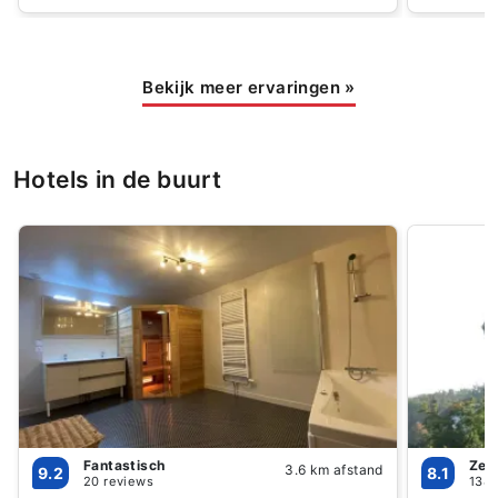
Bekijk meer ervaringen
»
Hotels in de buurt
Fantastisch
Zee
3.6 km afstand
9.2
8.1
20 reviews
138 