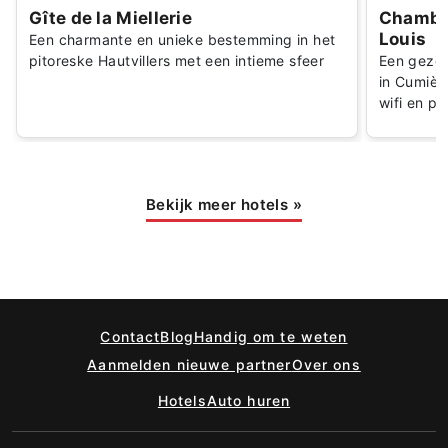
Gîte de la Miellerie
Chambr
Louis
Een charmante en unieke bestemming in het
pitoreske Hautvillers met een intieme sfeer
Een gezel
in Cumière
wifi en p
Bekijk meer hotels
»
Contact
Blog
Handig om te weten
Aanmelden nieuwe partner
Over ons
Hotels
Auto huren