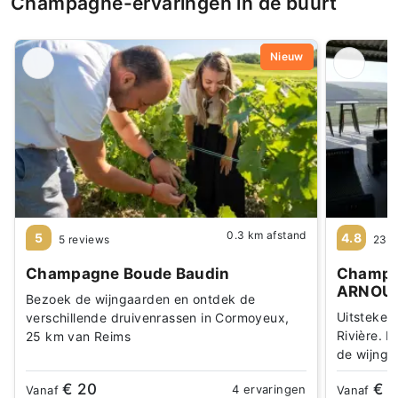
Champagne-ervaringen in de buurt
Nieuw
0.3 km afstand
5
4.8
5 reviews
23 r
Champagne Boude Baudin
Champag
ARNOU
Bezoek de wijngaarden en ontdek de
Uitstekend
verschillende druivenrassen in Cormoyeux,
Rivière. P
25 km van Reims
de wijnga
€ 20
€ 
4 ervaringen
Vanaf
Vanaf