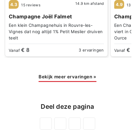
14.9 km afstand
4.3
4.9
15 reviews
13 r
Champagne Joël Falmet
Champag
Een klein Champagnehuis in Rouvre-les-
Een Champ
Vignes dat nog altijd 1% Petit Meslier druiven
viert in 
teelt
Ource
€ 8
€ 1
3 ervaringen
Vanaf
Vanaf
Bekijk meer ervaringen
»
Deel deze pagina