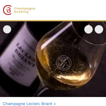
Champagne Leclerc Briant
»