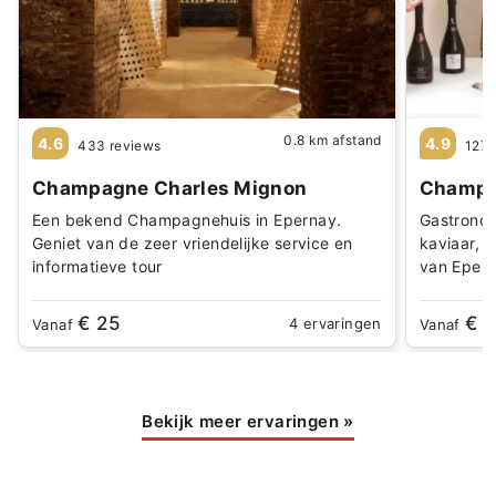
0.8 km afstand
4.6
4.9
433 reviews
127 
Champagne Charles Mignon
Champa
Een bekend Champagnehuis in Epernay.
Gastrono
Geniet van de zeer vriendelijke service en
kaviaar, 
informatieve tour
van Eper
€ 25
€ 
4 ervaringen
Vanaf
Vanaf
Bekijk meer ervaringen
»