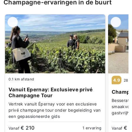
Champagne-ervaringen in de buurt
0.1 km afstand
4.9
28 r
Vanuit Epernay: Exclusieve privé
Champag
Champagne Tour
Besserat 
Vertrek vanuit Épernay voor een exclusieve
smaakvoll
privé champagne tour onder begeleiding van
gastvrijhe
een gepassioneerde gids
€ 210
€ 
1 ervaring
Vanaf
Vanaf