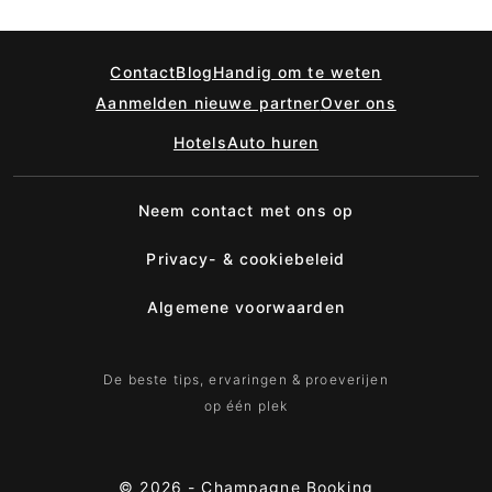
Contact
Blog
Handig om te weten
Aanmelden nieuwe partner
Over ons
Hotels
Auto huren
Neem contact met ons op
Privacy- & cookiebeleid
Algemene voorwaarden
De beste tips, ervaringen & proeverijen
op één plek
© 2026 -
Champagne Booking