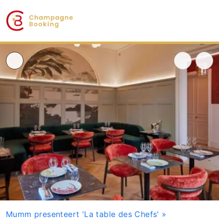
Mumm presenteert 'La table des Chefs'
»