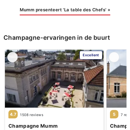
Mumm presenteert 'La table des Chefs'
»
Champagne-ervaringen in de buurt
Excellent
4.7
5
1508 reviews
7 rev
Champagne Mumm
Champa