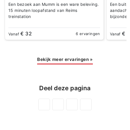
Een bezoek aan Mumm is een ware beleving.
Een buite
15 minuten loopafstand van Reims
aandacht 
treinstation
bijzonder
€ 32
€ 
6 ervaringen
Vanaf
Vanaf
Bekijk meer ervaringen
»
Deel deze pagina