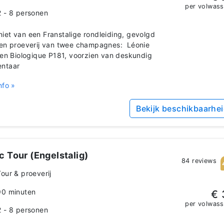
per volwas
2 - 8 personen
et van een Franstalige rondleiding, gevolgd
en proeverij van twee champagnes: Léonie
 en Biologique P181, voorzien van deskundig
ntaar
nfo »
Bekijk beschikbaarhe
c Tour (Engelstalig)
84 reviews
Tour & proeverij
90 minuten
€ 
per volwas
2 - 8 personen