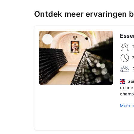
Ontdek meer ervaringen 
Essen
Geni
door e
champ
Meer i