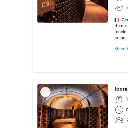
Geni
door e
Iconic
comme
Meer i
Iconi