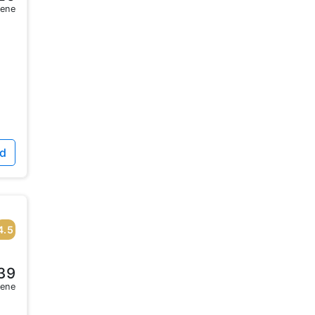
sene
id
4.5
39
sene