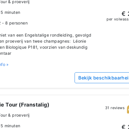
Tour & proeverij
75 minuten
€ 
per volwas
2 - 8 personen
et van een Engelstalige rondleiding, gevolgd
en proeverij van twee champagnes: Léonie
 en Biologique P181, voorzien van deskundig
ntaar
nfo »
Bekijk beschikbaarhe
e Tour (Franstalig)
31 reviews
Tour & proeverij
75 minuten
€ 