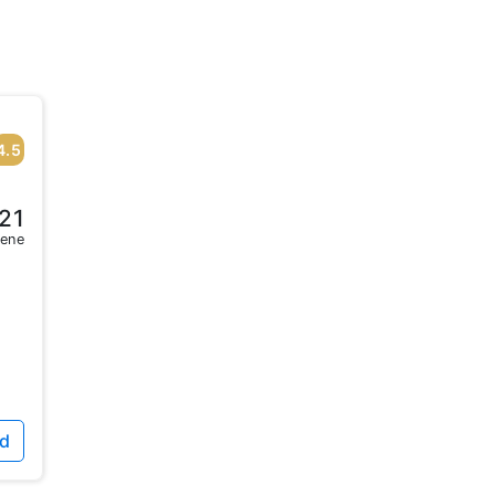
4.5
21
sene
id