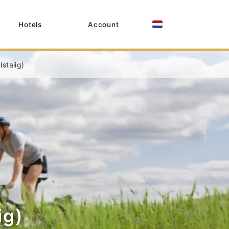
Hotels
Account
lstalig)
ig)