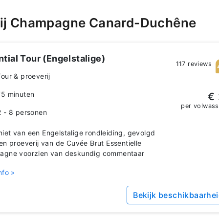
bij Champagne Canard-Duchêne
tial Tour (Engelstalige)
117 reviews
Tour & proeverij
75 minuten
€ 
per volwas
2 - 8 personen
et van een Engelstalige rondleiding, gevolgd
en proeverij van de Cuvée Brut Essentielle
agne voorzien van deskundig commentaar
nfo »
Bekijk beschikbaarhe