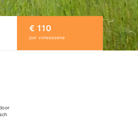
€ 110
per volwassene
 door
isch