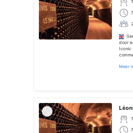
Geni
door e
Iconic
comme
Meer i
Léoni