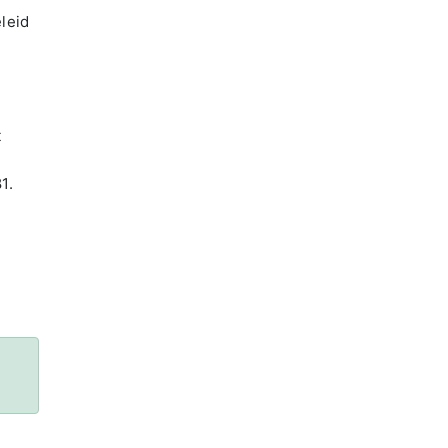
leid
t
1.