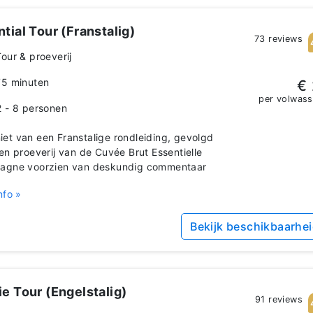
tial Tour (Franstalig)
73 reviews
Tour & proeverij
75 minuten
€ 
per volwas
2 - 8 personen
et van een Franstalige rondleiding, gevolgd
en proeverij van de Cuvée Brut Essentielle
agne voorzien van deskundig commentaar
nfo »
Bekijk beschikbaarhe
e Tour (Engelstalig)
91 reviews