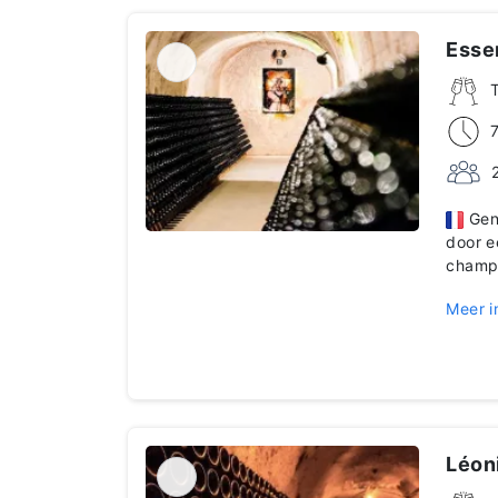
Essen
Geni
door e
champ
Meer i
Léoni