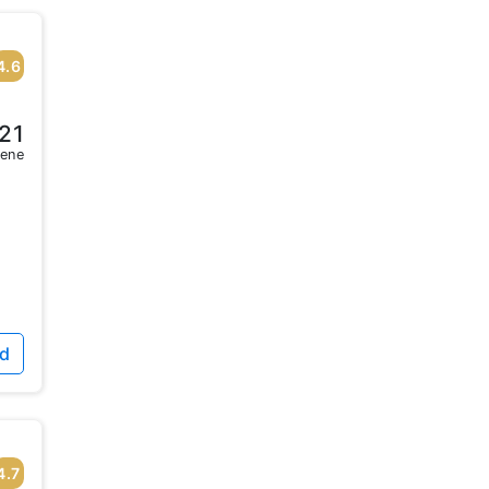
4.6
21
sene
id
4.7