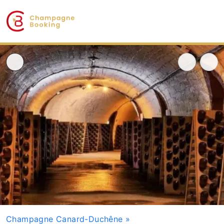
Champagne Canard-Duchêne
»