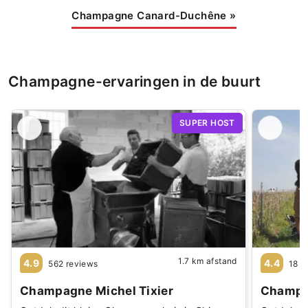
Champagne Canard-Duchêne
»
Champagne-ervaringen in de buurt
SUPER HOST
1.7 km afstand
4.9
4.4
562 reviews
18 r
Champagne Michel Tixier
Champag