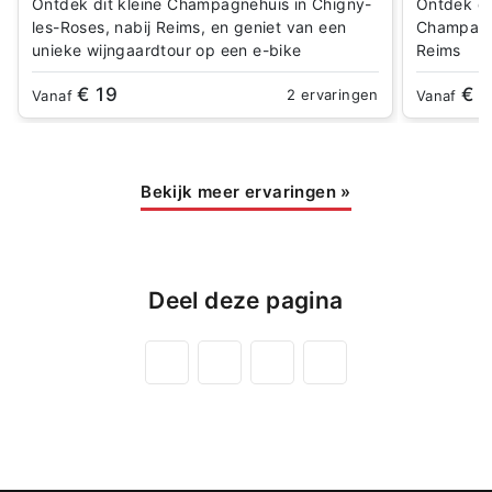
Ontdek dit kleine Champagnehuis in Chigny-
Ontdek di
les-Roses, nabij Reims, en geniet van een
Champagne
unieke wijngaardtour op een e-bike
Reims
€ 19
€ 1
2 ervaringen
Vanaf
Vanaf
Bekijk meer ervaringen
»
Deel deze pagina