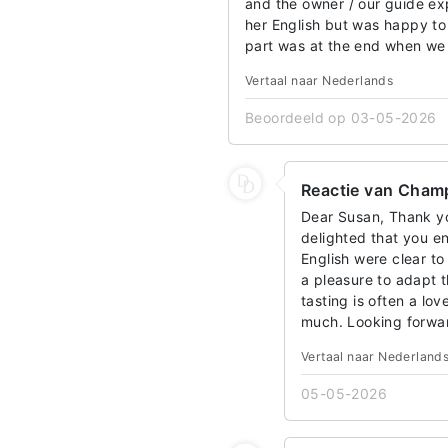
and the owner / our guide expl
her English but was happy to 
part was at the end when we 
Vertaal naar Nederlands
Beoordeeld op 03-05-2026
Reactie van Champ
Dear Susan, Thank yo
delighted that you en
English were clear to
a pleasure to adapt 
tasting is often a lo
much. Looking forwa
Vertaal naar Nederland
05-05-2026