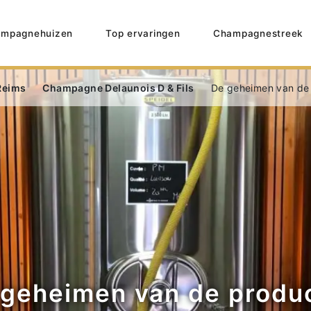
mpagnehuizen
Top ervaringen
Champagnestreek
Reims
Champagne Delaunois D & Fils
De geheimen van de
 geheimen van de produc