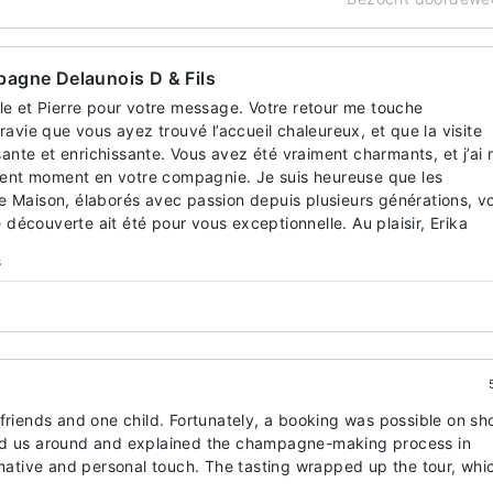
agne Delaunois D & Fils
e et Pierre pour votre message. Votre retour me touche
avie que vous ayez trouvé l’accueil chaleureux, et que la visite
sante et enrichissante. Vous avez été vraiment charmants, et j’ai 
lent moment en votre compagnie. Je suis heureuse que les
Maison, élaborés avec passion depuis plusieurs générations, v
e découverte ait été pour vous exceptionnelle. Au plaisir, Erika
s
friends and one child. Fortunately, a booking was possible on sh
ed us around and explained the champagne-making process in
rmative and personal touch. The tasting wrapped up the tour, whi