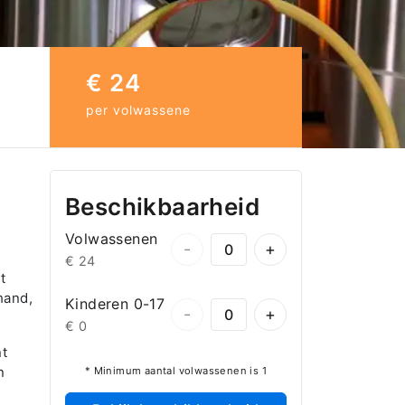
€ 24
per volwassene
Beschikbaarheid
Volwassenen
-
+
€ 24
t
hand,
Kinderen 0-17
-
+
€ 0
nt
n
* Minimum aantal volwassenen is 1