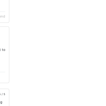
end
t to
5 / 5
ng