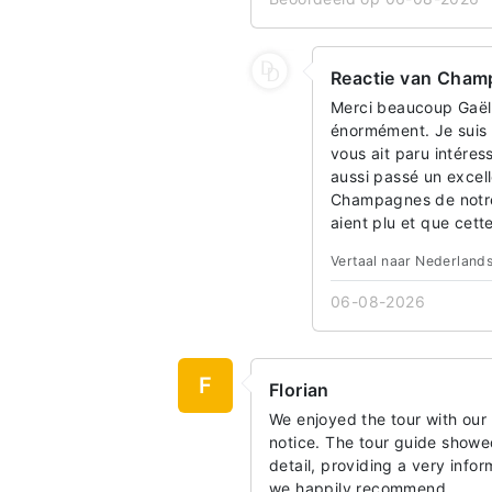
Reactie van Champ
Merci beaucoup Gaëll
énormément. Je suis r
vous ait paru intéres
aussi passé un excel
Champagnes de notre 
aient plu et que cett
Vertaal naar Nederland
06-08-2026
F
Florian
We enjoyed the tour with our 
notice. The tour guide show
detail, providing a very info
we happily recommend.