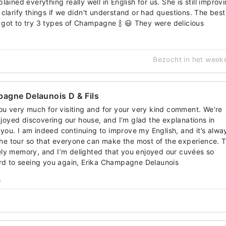
ained everything really well in English for us. She is still improv
clarify things if we didn't understand or had questions. The best
got to try 3 types of Champagne 🍾 😃 They were delicious
Bezocht in het week
agne Delaunois D & Fils
u very much for visiting and for your very kind comment. We’re
joyed discovering our house, and I’m glad the explanations in
 you. I am indeed continuing to improve my English, and it’s alwa
the tour so that everyone can make the most of the experience. 
vely memory, and I’m delighted that you enjoyed our cuvées so
rd to seeing you again, Erika Champagne Delaunois
s