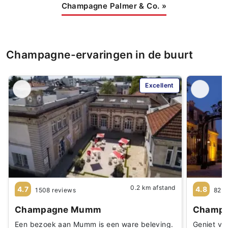
Champagne Palmer & Co.
»
Champagne-ervaringen in de buurt
Excellent
0.2 km afstand
4.7
4.8
1508 reviews
82 r
Champagne Mumm
Champa
Een bezoek aan Mumm is een ware beleving.
Geniet va