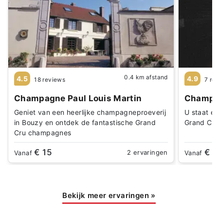
0.4 km afstand
4.5
4.9
18 reviews
7 re
Champagne Paul Louis Martin
Champag
Geniet van een heerlijke champagneproeverij
U staat ee
in Bouzy en ontdek de fantastische Grand
Grand Cru
Cru champagnes
€ 15
€ 
2 ervaringen
Vanaf
Vanaf
Bekijk meer ervaringen
»